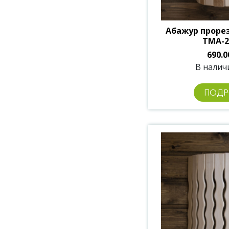
Абажур проре
ТМА-2
690.0
В наличи
ПОДР