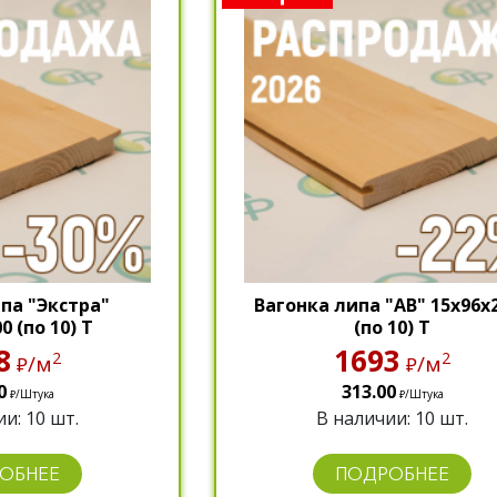
па "Экстра"
Вагонка липа "АВ" 15х96х
0 (по 10) Т
(по 10) Т
8
1693
2
2
/м
/м
₽
₽
0
313.00
/Штука
/Штука
₽
₽
и: 10 шт.
В наличии: 10 шт.
ОБНЕЕ
ПОДРОБНЕЕ