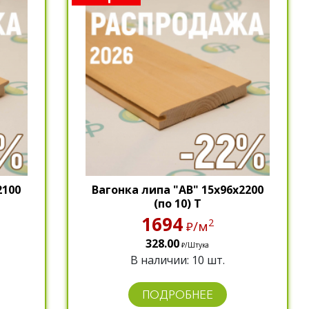
2100
Вагонка липа "АВ" 15х96х2200
(по 10) Т
1694
2
/м
₽
328.00
/Штука
₽
В наличии: 10 шт.
ПОДРОБНЕЕ