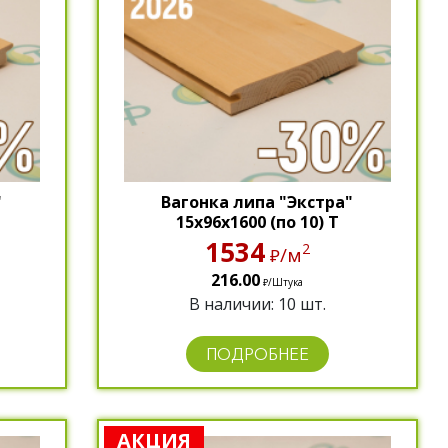
"
Вагонка липа "Экстра"
15х96х1600 (по 10) Т
1534
2
/м
₽
216.00
/Штука
₽
В наличии: 10 шт.
ПОДРОБНЕЕ
АКЦИЯ