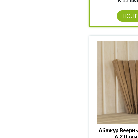
В наличи
ПОДР
Абажур Веерн
А-2 Пря