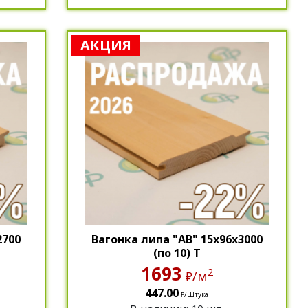
АКЦИЯ
2700
Вагонка липа "АВ" 15х96х3000
(по 10) Т
1693
2
/м
₽
447.00
/Штука
₽