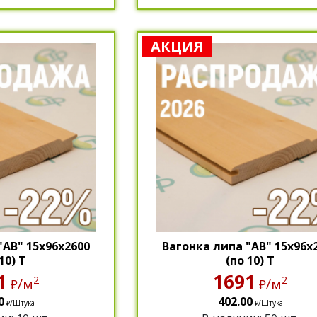
АКЦИЯ
"АВ" 15х96х2600
Вагонка липа "АВ" 15х96х
10) Т
(по 10) Т
1
1691
2
2
/м
/м
₽
₽
0
402.00
/Штука
/Штука
₽
₽