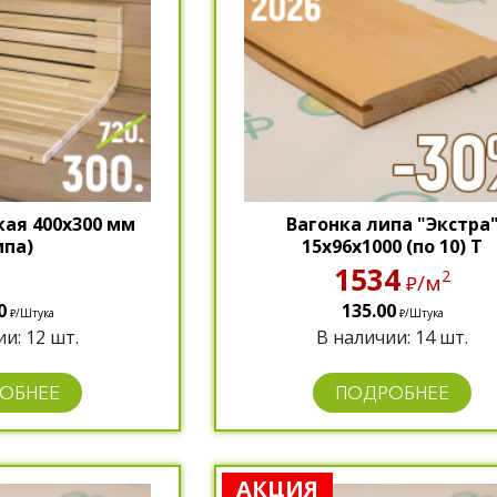
ая 400х300 мм
Вагонка липа "Экстра
ипа)
15х96х1000 (по 10) Т
1534
2
/м
₽
0
135.00
/Штука
/Штука
₽
₽
и: 12 шт.
В наличии: 14 шт.
ОБНЕЕ
ПОДРОБНЕЕ
АКЦИЯ