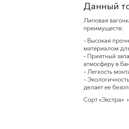
Данный то
Липовая вагонка
преимуществ:
– Высокая прочн
материалом для
– Приятный зап
атмосферу в бан
– Легкость монт
– Экологичност
делает ее безо
Сорт «Экстра» н