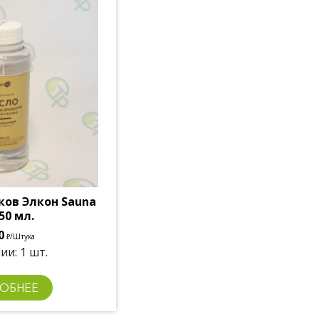
ков Элкон Sauna
50 мл.
0
/Штука
₽
ии: 1 шт.
ОБНЕЕ